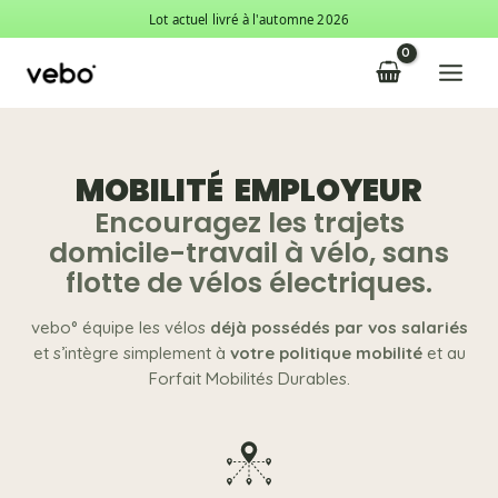
Aller
Lot actuel livré à l'automne 2026
au
Main
contenu
Menu
MOBILITÉ EMPLOYEUR
Encouragez les trajets
domicile-travail à vélo, sans
flotte de vélos électriques.
vebo° équipe les vélos
déjà possédés par vos salariés
et s’intègre simplement à
votre politique mobilité
et au
Forfait Mobilités Durables.