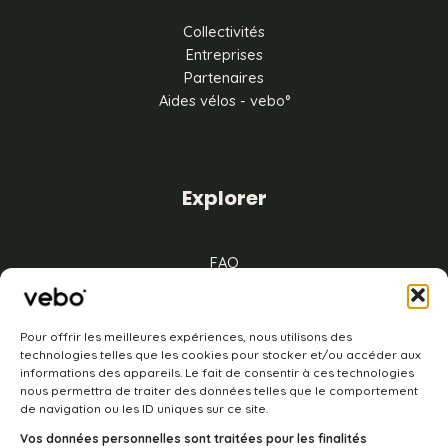
Collectivités
Entreprises
Partenaires
Aides vélos - vebo°
Explorer
FAQ
Mentions légales
CGV
Cookies
Pour offrir les meilleures expériences, nous utilisons des
technologies telles que les cookies pour stocker et/ou accéder aux
informations des appareils. Le fait de consentir à ces technologies
nous permettra de traiter des données telles que le comportement
de navigation ou les ID uniques sur ce site.
À propos
Vos données personnelles sont traitées pour les finalités