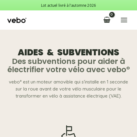
Aller
Lot actuel livré à l'automne 2026
au
Main
contenu
Menu
AIDES & SUBVENTIONS
Des subventions pour aider à
électrifier votre vélo avec vebo°
vebo° est un moteur amovible qui s’installe en 1 seconde
sur la roue avant de votre vélo musculaire pour le
transformer en vélo à assistance électrique (VAE).