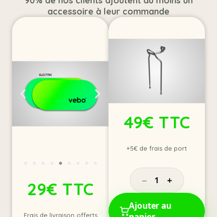
90% de nos clients ajoutent au moins un
accessoire à leur commande
49€ TTC
+5€ de frais de port
−
+
1
29€ TTC
Ajouter au
panier
Frais de livraison offerts