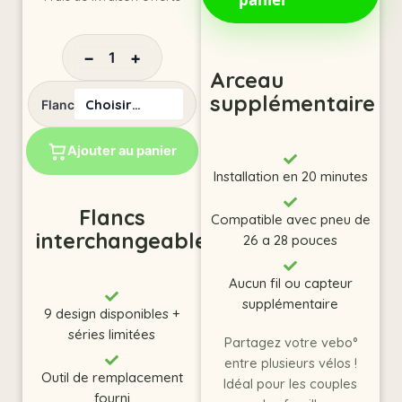
−
1
+
Arceau
supplémentaire
Flanc
Ajouter au panier
Installation en 20 minutes
Flancs
Compatible avec pneu de
interchangeables
26 a 28 pouces
Aucun fil ou capteur
supplémentaire
9 design disponibles +
séries limitées
Partagez votre vebo°
entre plusieurs vélos !
Outil de remplacement
Idéal pour les couples
fourni