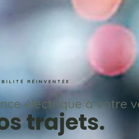
BILITÉ RÉINVENTÉE
ance électrique à votre v
os trajets.