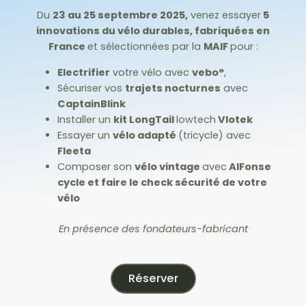
Du
23 au 25 septembre 2025,
venez essayer
5
innovations du vélo durables, fabriquées en
France
et sélectionnées par la
MAIF
pour :
Electrifier
votre vélo avec
vebo°
,
Sécuriser vos
trajets nocturnes
avec
CaptainBlink
Installer un
kit LongTail
lowtech
Vlotek
Essayer un
vélo adapté
(tricycle) avec
Fleeta
Composer son
vélo vintage
avec
AlFonse
cycle et faire le check sécurité de votre
vélo
En présence des fondateurs-fabricant
Réserver