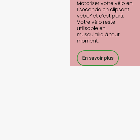
Motoriser votre vélo en
1 seconde en clipsant
vebo° et c’est parti.
Votre vélo reste
utilisable en
musculaire à tout
moment.
En savoir plus